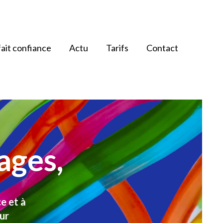
 fait confiance
Actu
Tarifs
Contact
ages,
e et à
ur