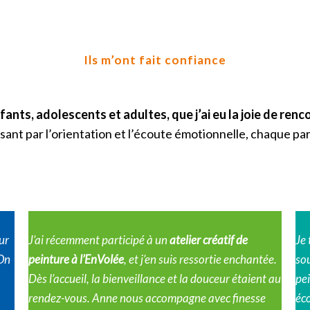
Ils m’ont fait confiance
s, adolescents et adultes, que j’ai eu la joie de renco
ssant par l’orientation et l’écoute émotionnelle, chaque p
ur
J’ai récemment participé à un
atelier créatif de
Je 
 On
peinture à l’EnVolée
, et j’en suis ressortie enchantée.
sou
Dès l’accueil, la bienveillance et la douceur étaient au
pei
rendez-vous. Anne nous accompagne avec finesse
éc