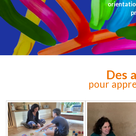
orientatio
pr
Des 
pour appre