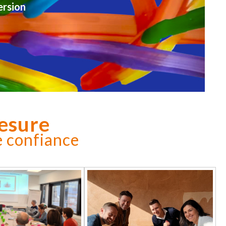
ersion
esure
e confiance