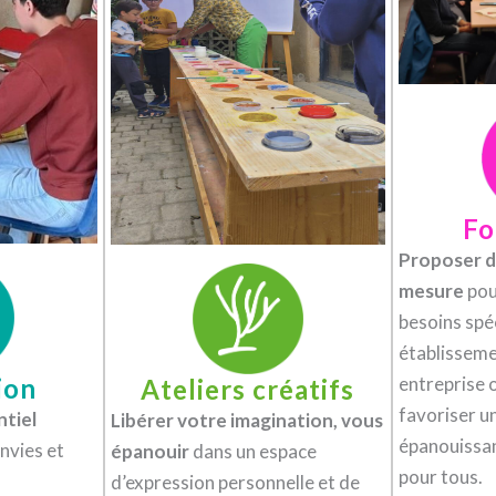
Fo
Proposer d
mesure
pou
besoins spé
établisseme
entreprise o
ion
Ateliers créatifs
favoriser u
ntiel
Libérer votre imagination, vous
épanouissan
envies et
épanouir
dans un espace
pour tous.
d’expression personnelle et de