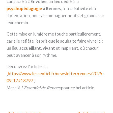
consacré à
L’Envolée
, un lieu dédié à la
psychopédagogie
à Rennes
, à la créativité et à
l’orientation, pour accompagner petits et grands sur
leur chemin.
Cette mise en lumière me touche particulièrement,
car elle reflète l’esprit que je souhaite faire vivre ici :
un lieu
accueillant
,
vivant
et
inspirant
, où chacun
peut avancer à son rythme.
Découvrez l’article ici :
[
https://www.lessentiel.fr/newsletter/rennes/2025-
09-17#18797
]
Merci à
L’Essentiel de Rennes
pour ce bel article.