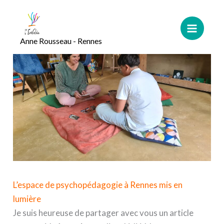
Aller
au
contenu
Anne Rousseau - Rennes
L’espace de psychopédagogie à Rennes mis en
lumière
Je suis heureuse de partager avec vous un article