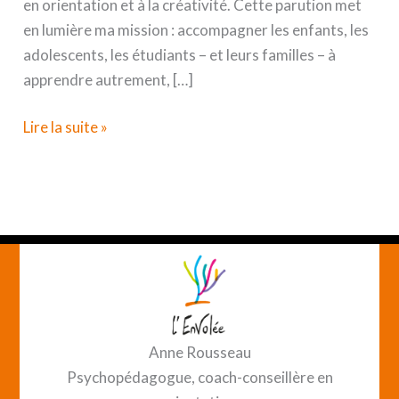
en orientation et à la créativité. Cette parution met
en lumière ma mission : accompagner les enfants, les
adolescents, les étudiants – et leurs familles – à
apprendre autrement, […]
L’Envolée
Lire la suite »
à
l’honneur
dans
Rennes
Info
Autrement
Anne Rousseau
Psychopédagogue, coach-conseillère en