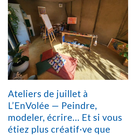
Ateliers de juillet à
L’EnVolée — Peindre,
modeler, écrire… Et si vous
étiez plus créatif·ve que