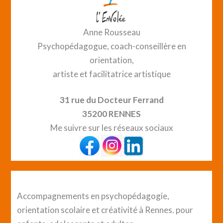
modeler,
écrire…
Et
Anne Rousseau
si
Psychopédagogue, coach-conseillère en
vous
orientation,
étiez
artiste et facilitatrice artistique
plus
31 rue du Docteur Ferrand
créatif·ve
35200 RENNES
que
Me suivre sur les réseaux sociaux
vous
ne
le
pensez
?
Accompagnements en psychopédagogie,
orientation scolaire et créativité à Rennes. pour