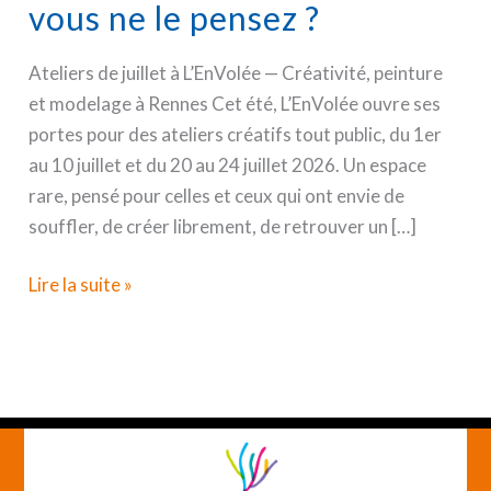
vous ne le pensez ?
Ateliers de juillet à L’EnVolée — Créativité, peinture
et modelage à Rennes Cet été, L’EnVolée ouvre ses
portes pour des ateliers créatifs tout public, du 1er
au 10 juillet et du 20 au 24 juillet 2026. Un espace
rare, pensé pour celles et ceux qui ont envie de
souffler, de créer librement, de retrouver un […]
Ateliers
Lire la suite »
de
juillet
à
L’EnVolée
—
Peindre,